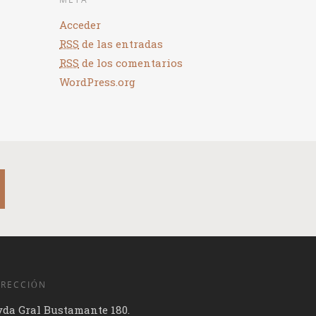
Acceder
RSS
de las entradas
RSS
de los comentarios
WordPress.org
IRECCIÓN
vda Gral Bustamante 180.