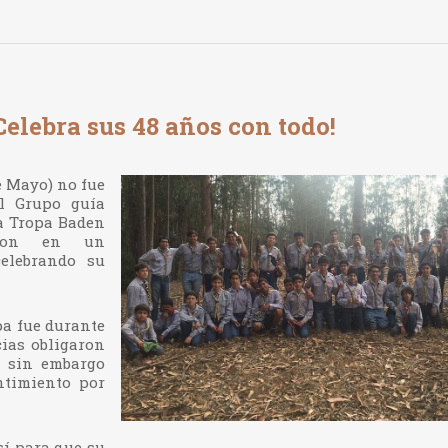
elebra sus 48 años con todo!
e Mayo) no fue
el Grupo guía
la Tropa Baden
eron en un
elebrando su
pa fue durante
cias obligaron
, sin embargo
ntimiento por
sí para que su